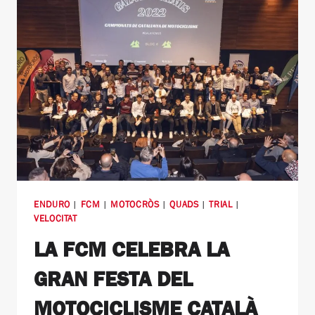
ENDURO
|
FCM
|
MOTOCRÒS
|
QUADS
|
TRIAL
|
VELOCITAT
LA FCM CELEBRA LA
GRAN FESTA DEL
MOTOCICLISME CATALÀ