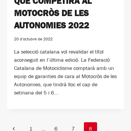
QUE COMPETIRÀ AL
MOTOCRÒS DE LES
AUTONOMIES 2022
20 d'octubre de 2022
La selecció catalana vol revalidar el títol
aconseguit en l’última edició. La Federació
Catalana de Motociclisme comptarà amb un
equip de garanties de cara al Motocròs de les
Autonomies, que tindrà lloc el cap de
setmana del 5 i 6…
Navegació
Pàgina
1
…
6
7
8