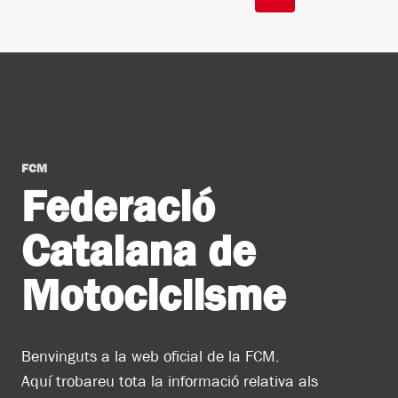
de
anterior
pàgines
FCM
Federació
Catalana de
Motociclisme
Benvinguts a la web oficial de la FCM.
Aquí trobareu tota la informació relativa als