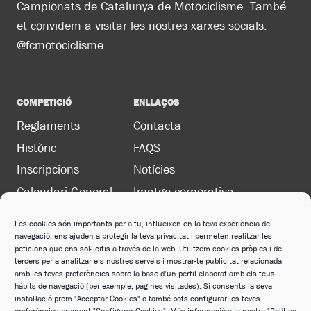
Campionats de Catalunya de Motociclisme. També
et convidem a visitar les nostres xarxes socials:
@fcmotociclisme.
COMPETICIÓ
ENLLAÇOS
Reglaments
Contacta
Històric
FAQS
Inscripcions
Notícies
Calendari General
Imatge corporativa
Les cookies són importants per a tu, influeixen en la teva experiència de
navegació, ens ajuden a protegir la teva privacitat i permeten realitzar les
LEGAL
peticions que ens sol·licitis a través de la web. Utilitzem cookies pròpies i de
Política de privacitat
tercers per a analitzar els nostres serveis i mostrar-te publicitat relacionada
amb les teves preferències sobre la base d’un perfil elaborat amb els teus
Política de cookies
hàbits de navegació (per exemple, pàgines visitades). Si consents la seva
instal·lació prem "Acceptar Cookies" o també pots configurar les teves
Avís legal