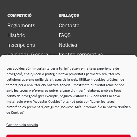
COMPETICIÓ
ENLLAÇOS
Reglaments
Contacta
Històric
FAQS
Inscripcions
Notícies
Calendari General
Imatge corporativa
Les cookies són importants per a tu, influeixen en la teva experiència de
navegació, ens ajuden a protegir la teva privacitat i permeten realitzar les
LEGAL
peticions que ens sol·licitis a través de la web. Utilitzem cookies pròpies i de
Política de privacitat
tercers per a analitzar els nostres serveis i mostrar-te publicitat relacionada
amb les teves preferències sobre la base d’un perfil elaborat amb els teus
Política de cookies
hàbits de navegació (per exemple, pàgines visitades). Si consents la seva
instal·lació prem "Acceptar Cookies" o també pots configurar les teves
Avís legal
preferències prement "Configurar Cookies". Més informació a la nostra "Política
de Cookies".
Política de xarxes socials
Gestiona els serveis