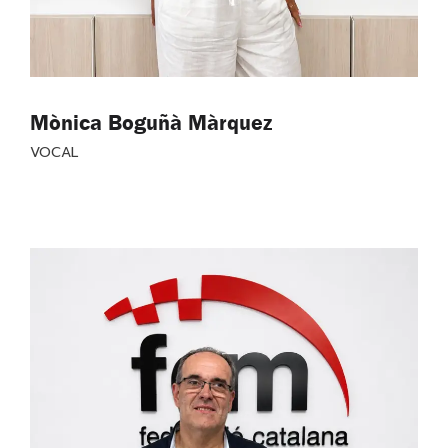
Mònica Boguñà Màrquez
VOCAL