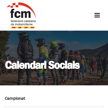
Vés
al
FCM
contingut
Calendari Socials
Campionat