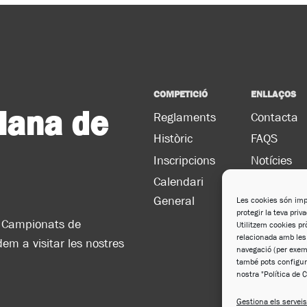
COMPETICIÓ
ENLLAÇOS
lana de
Reglaments
Contacta
Històric
FAQS
Inscripcions
Notícies
Calendari
Imatge
General
corporativ
Les cookies són impo
protegir la teva priv
ls Campionats de
Utilitzem cookies prò
relacionada amb les 
em a visitar les nostres
navegació (per exemp
també pots configur
nostra "Política de 
Gestiona els serveis