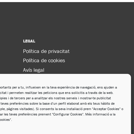
LEGAL
Política de privacitat
Política de cookies
Avís legal
Política de xarxes socials
a
rtants per a tu, influeixen en la teva experiència de navegació, ens ajuden a
acitat i permeten realitzar les peticions que ens sol·licitis a través de la web.
pies i de tercers per a analitzar els nostres serveis i mostrar-te publicitat
teves preferències sobre la base d’un perfil elaborat amb els teus hàbits de
le, pàgines visitades). Si consents la seva instal·lació prem "Acceptar Cookies" o
ar les teves preferències prement "Configurar Cookies". Més informació a la
Cookies".