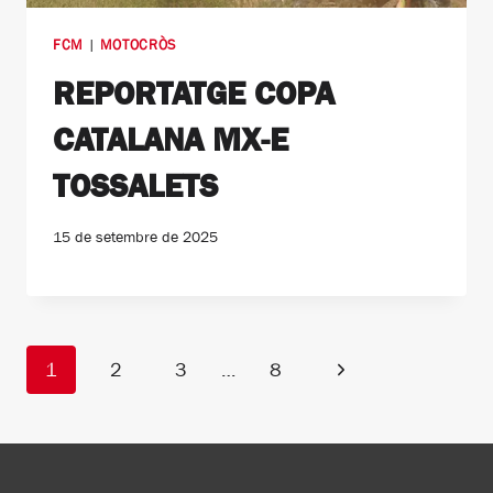
FCM
|
MOTOCRÒS
REPORTATGE COPA
CATALANA MX-E
TOSSALETS
15 de setembre de 2025
Navegació
Pàgina
1
2
3
…
8
de
següent
pàgines