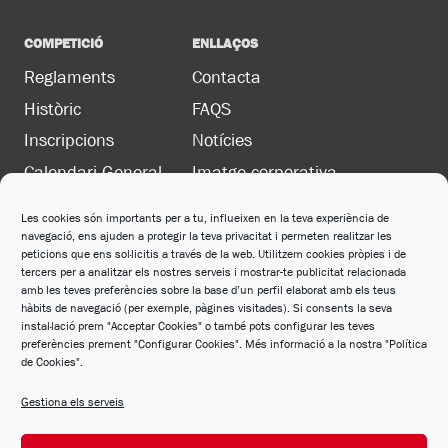
COMPETICIÓ
ENLLAÇOS
Reglaments
Contacta
Històric
FAQS
Inscripcions
Notícies
Calendari General
Imatge corporativa
Les cookies són importants per a tu, influeixen en la teva experiència de
navegació, ens ajuden a protegir la teva privacitat i permeten realitzar les
LEGAL
peticions que ens sol·licitis a través de la web. Utilitzem cookies pròpies i de
Política de privacitat
tercers per a analitzar els nostres serveis i mostrar-te publicitat relacionada
amb les teves preferències sobre la base d’un perfil elaborat amb els teus
Política de cookies
hàbits de navegació (per exemple, pàgines visitades). Si consents la seva
instal·lació prem "Acceptar Cookies" o també pots configurar les teves
Avís legal
preferències prement "Configurar Cookies". Més informació a la nostra "Política
de Cookies".
Política de xarxes socials
Gestiona els serveis