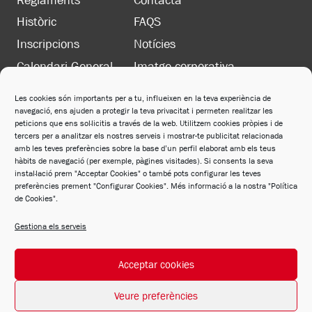
Reglaments
Contacta
Històric
FAQS
Inscripcions
Notícies
Calendari General
Imatge corporativa
Les cookies són importants per a tu, influeixen en la teva experiència de
navegació, ens ajuden a protegir la teva privacitat i permeten realitzar les
LEGAL
peticions que ens sol·licitis a través de la web. Utilitzem cookies pròpies i de
Política de privacitat
tercers per a analitzar els nostres serveis i mostrar-te publicitat relacionada
amb les teves preferències sobre la base d’un perfil elaborat amb els teus
Política de cookies
hàbits de navegació (per exemple, pàgines visitades). Si consents la seva
instal·lació prem "Acceptar Cookies" o també pots configurar les teves
Avís legal
preferències prement "Configurar Cookies". Més informació a la nostra "Política
de Cookies".
Política de xarxes socials
Gestiona els serveis
Acceptar cookies
© 2026 FCM Desarrollado por
Andrac Computing
y
Stelis Technologies
Veure preferències