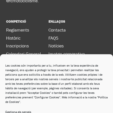
@fcmotociclisme.
COMPETICIÓ
ENLLAÇOS
Reglaments
Contacta
Històric
FAQS
Inscripcions
Notícies
Calendari General
Imatge corporativa
Les cookies són importants per a tu, influeixen en la teva experiència de
navegació, ens ajuden a protegir la teva privacitat i permeten realitzar les
LEGAL
peticions que ens sol·licitis a través de la web. Utilitzem cookies pròpies i de
Política de privacitat
tercers per a analitzar els nostres serveis i mostrar-te publicitat relacionada
amb les teves preferències sobre la base d’un perfil elaborat amb els teus
Política de cookies
hàbits de navegació (per exemple, pàgines visitades). Si consents la seva
instal·lació prem "Acceptar Cookies" o també pots configurar les teves
Avís legal
preferències prement "Configurar Cookies". Més informació a la nostra "Política
de Cookies".
Política de xarxes socials
Gestiona els serveis