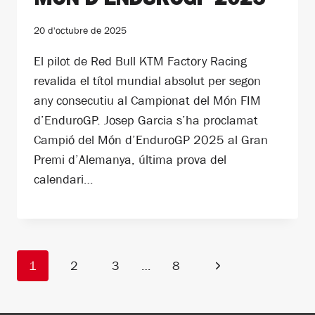
20 d'octubre de 2025
El pilot de Red Bull KTM Factory Racing
revalida el títol mundial absolut per segon
any consecutiu al Campionat del Món FIM
d’EnduroGP. Josep Garcia s’ha proclamat
Campió del Món d’EnduroGP 2025 al Gran
Premi d’Alemanya, última prova del
calendari…
Navegació
Pàgina
1
2
3
…
8
de
següent