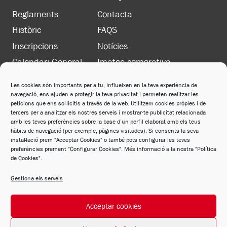
Reglaments
Contacta
Històric
FAQS
Inscripcions
Notícies
Calendari General
Imatge corporativa
Les cookies són importants per a tu, influeixen en la teva experiència de
navegació, ens ajuden a protegir la teva privacitat i permeten realitzar les
LEGAL
peticions que ens sol·licitis a través de la web. Utilitzem cookies pròpies i de
Política de privacitat
tercers per a analitzar els nostres serveis i mostrar-te publicitat relacionada
amb les teves preferències sobre la base d’un perfil elaborat amb els teus
Política de cookies
hàbits de navegació (per exemple, pàgines visitades). Si consents la seva
instal·lació prem "Acceptar Cookies" o també pots configurar les teves
Avís legal
preferències prement "Configurar Cookies". Més informació a la nostra "Política
de Cookies".
Política de xarxes socials
Gestiona els serveis
Acceptar cookies
© 2026 FCM Desarrollado por
Andrac Computing
y
Stelis Technologies