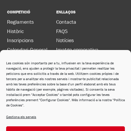
COMPETICIÓ
ENLLAÇOS
Reglaments
Contacta
Històric
FAQS
Inscripcions
Notícies
Calendari General
Imatge corporativa
Les cookies són importants per a tu, influeixen en la teva experiència de
navegació, ens ajuden a protegir la teva privacitat i permeten realitzar les
LEGAL
peticions que ens sol·licitis a través de la web. Utilitzem cookies pròpies i de
Política de privacitat
tercers per a analitzar els nostres serveis i mostrar-te publicitat relacionada
amb les teves preferències sobre la base d’un perfil elaborat amb els teus
Política de cookies
hàbits de navegació (per exemple, pàgines visitades). Si consents la seva
instal·lació prem "Acceptar Cookies" o també pots configurar les teves
Avís legal
preferències prement "Configurar Cookies". Més informació a la nostra "Política
de Cookies".
Política de xarxes socials
Gestiona els serveis