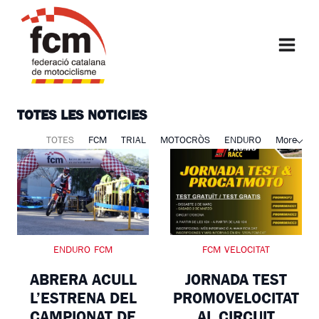
Vés
al
FCM
contingut
TOTES LES NOTICIES
TOTES
FCM
TRIAL
MOTOCRÒS
ENDURO
More
ENDURO
FCM
FCM
VELOCITAT
ABRERA ACULL
JORNADA TEST
L’ESTRENA DEL
PROMOVELOCITAT
CAMPIONAT DE
AL CIRCUIT