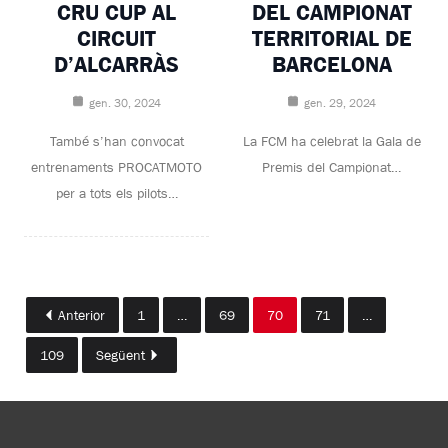
CRU CUP AL
DEL CAMPIONAT
CIRCUIT
TERRITORIAL DE
D’ALCARRÀS
BARCELONA
gen. 30, 2024
gen. 29, 2024
També s’han convocat
La FCM ha celebrat la Gala de
entrenaments PROCATMOTO
Premis del Campionat…
per a tots els pilots…
Anterior
1
…
69
70
71
…
109
Següent