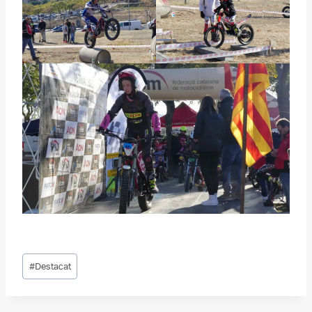
Etiquetes
#
Destacat
d'entrada