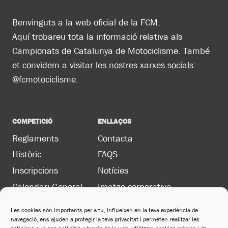
Benvinguts a la web oficial de la FCM.
Aquí trobareu tota la informació relativa als
Campionats de Catalunya de Motociclisme. També
et convidem a visitar les nostres xarxes socials:
@fcmotociclisme.
COMPETICIÓ
ENLLAÇOS
Reglaments
Contacta
Històric
FAQS
Inscripcions
Notícies
Calendari General
Imatge corporativa
Les cookies són importants per a tu, influeixen en la teva experiència de
navegació, ens ajuden a protegir la teva privacitat i permeten realitzar les
LEGAL