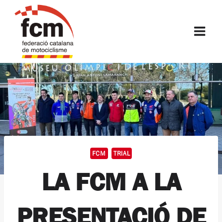
Vés
al
FCM
contingut
FCM
TRIAL
LA FCM A LA
PRESENTACIÓ DE