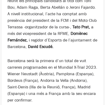
reunit els principals candidats al títol com Toni
Bou, Adam Raga, Berta Abellán o Jeroni Fajardo.
A nivell institucional, l’acte ha comptat amb
presència del president de la FCM i del Moto Club
Terrassa -organitzador de la cursa-,
Tato Prat,
a
més del vicepresident de la RFME,
Domènec
Fernández,
i regidor d’Esports de l’ajuntament de
Barcelona,
David Escudé.
Barcelona serà la primera d’un total de vuit
carreres programades en el Mundial X-Trial 2023.
Wiener Neustadt (Àustria), Pamplona (Espanya),
Bordeus (França), Andorra la Vella (Andorra),
Saint-Denis (Illa de la Reunió, França), Madrid
(Espanya) i una més a França amb la seu encara
per confirmar.