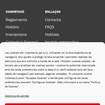
COMPETICIÓ
ENLLAÇOS
Reglaments
Contacta
Històric
FAQS
Inscripcions
Notícies
Calendari General
Imatge corporativa
Les cookies són importants per a tu, influeixen en la teva experiència de
navegació, ens ajuden a protegir la teva privacitat i permeten realitzar les
LEGAL
peticions que ens sol·licitis a través de la web. Utilitzem cookies pròpies i de
Política de privacitat
tercers per a analitzar els nostres serveis i mostrar-te publicitat relacionada
amb les teves preferències sobre la base d’un perfil elaborat amb els teus
Política de cookies
hàbits de navegació (per exemple, pàgines visitades). Si consents la seva
instal·lació prem "Acceptar Cookies" o també pots configurar les teves
Avís legal
preferències prement "Configurar Cookies". Més informació a la nostra "Política
de Cookies".
Política de xarxes socials
Gestiona els serveis