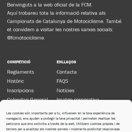
Benvinguts a la web oficial de la FCM.
Aquí trobareu tota la informació relativa als
Campionats de Catalunya de Motociclisme. També
et convidem a visitar les nostres xarxes socials:
@fcmotociclisme.
COMPETICIÓ
ENLLAÇOS
Reglaments
Contacta
Històric
FAQS
Inscripcions
Notícies
Calendari General
Imatge corporativa
Les cookies són importants per a tu, influeixen en la teva experiència de
navegació, ens ajuden a protegir la teva privacitat i permeten realitzar les
LEGAL
peticions que ens sol·licitis a través de la web. Utilitzem cookies pròpies i de
Política de privacitat
tercers per a analitzar els nostres serveis i mostrar-te publicitat relacionada