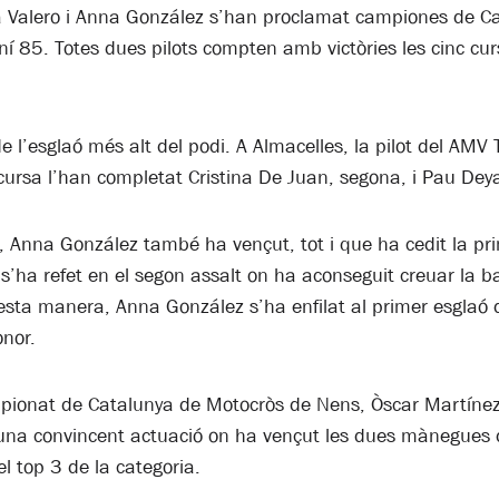
na Valero i Anna González s’han proclamat campiones de Ca
 85. Totes dues pilots compten amb victòries les cinc cu
de l’esglaó més alt del podi. A Almacelles, la pilot del AMV
cursa l’han completat Cristina De Juan, segona, i Pau Deya
, Anna González també ha vençut, tot i que ha cedit la pr
 s’ha refet en el segon assalt on ha aconseguit creuar la 
sta manera, Anna González s’ha enfilat al primer esglaó de
onor.
pionat de Catalunya de Motocròs de Nens, Òscar Martínez
na convincent actuació on ha vençut les dues mànegues de 
l top 3 de la categoria.