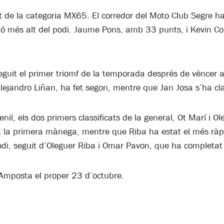
cat de la categoria MX65. El corredor del Moto Club Segre
laó més alt del podi. Jaume Pons, amb 33 punts, i Kevin 
guit el primer triomf de la temporada després de vèncer
 Alejandro Liñan, ha fet segon, mentre que Jan Josa s’ha clas
enil, els dos primers classificats de la general, Ot Marí i O
t la primera mànega, mentre que Riba ha estat el més rà
odi, seguit d’Oleguer Riba i Omar Pavon, que ha completat 
d’Amposta el proper 23 d’octubre.