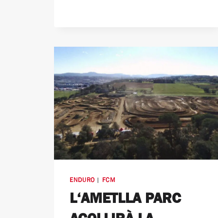
ENDURO
|
FCM
L‘AMETLLA PARC