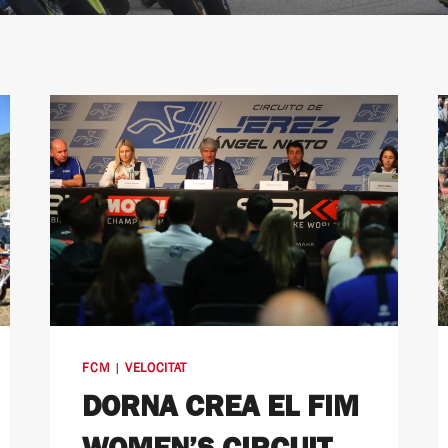
FCM
|
VELOCITAT
DORNA CREA EL FIM
WOMEN’S CIRCUIT