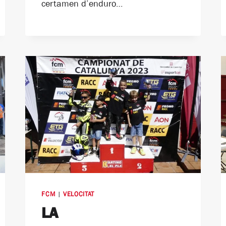
certamen d’enduro…
FCM
|
VELOCITAT
LA