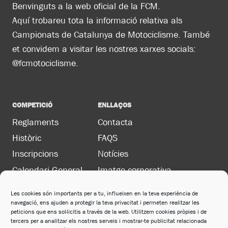
Benvinguts a la web oficial de la FCM.
Aquí trobareu tota la informació relativa als
Campionats de Catalunya de Motociclisme. També
et convidem a visitar les nostres xarxes socials:
@fcmotociclisme.
COMPETICIÓ
ENLLAÇOS
Reglaments
Contacta
Històric
FAQS
Inscripcions
Notícies
Calendari General
Imatge corporativa
Les cookies són importants per a tu, influeixen en la teva experiència de
navegació, ens ajuden a protegir la teva privacitat i permeten realitzar les
LEGAL
peticions que ens sol·licitis a través de la web. Utilitzem cookies pròpies i de
Política de privacitat
tercers per a analitzar els nostres serveis i mostrar-te publicitat relacionada