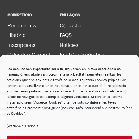
COMPETICIÓ
ENLLAÇOS
Reglaments
Contacta
Històric
FAQS
Inscripcions
Notícies
Calendari General
Imatge corporativa
Les cookies són importants per a tu, influeixen en la teva experiència de
navegació, ens ajuden a protegir la teva privacitat i permeten realitzar les
LEGAL
peticions que ens sol·licitis a través de la web. Utilitzem cookies pròpies i de
Política de privacitat
tercers per a analitzar els nostres serveis i mostrar-te publicitat relacionada
amb les teves preferències sobre la base d’un perfil elaborat amb els teus
Política de cookies
hàbits de navegació (per exemple, pàgines visitades). Si consents la seva
instal·lació prem "Acceptar Cookies" o també pots configurar les teves
Avís legal
preferències prement "Configurar Cookies". Més informació a la nostra "Política
de Cookies".
Política de xarxes socials
Gestiona els serveis