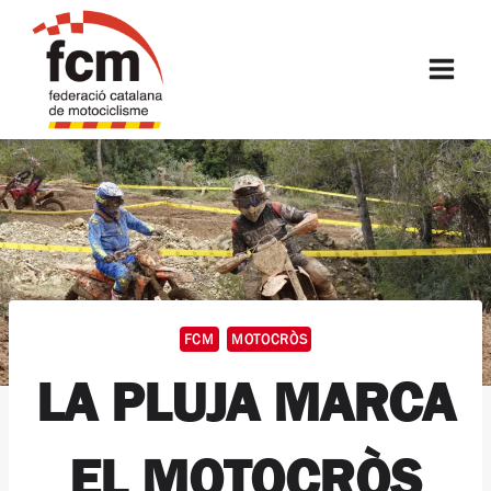
Vés
al
FCM
contingut
FCM
MOTOCRÒS
LA PLUJA MARCA
EL MOTOCRÒS