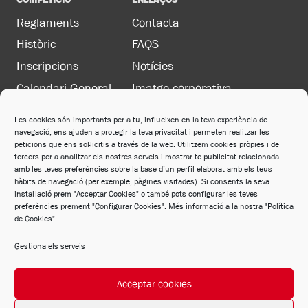
Reglaments
Contacta
Històric
FAQS
Inscripcions
Notícies
Calendari General
Imatge corporativa
Les cookies són importants per a tu, influeixen en la teva experiència de
navegació, ens ajuden a protegir la teva privacitat i permeten realitzar les
LEGAL
peticions que ens sol·licitis a través de la web. Utilitzem cookies pròpies i de
Política de privacitat
tercers per a analitzar els nostres serveis i mostrar-te publicitat relacionada
amb les teves preferències sobre la base d’un perfil elaborat amb els teus
Política de cookies
hàbits de navegació (per exemple, pàgines visitades). Si consents la seva
instal·lació prem "Acceptar Cookies" o també pots configurar les teves
Avís legal
preferències prement "Configurar Cookies". Més informació a la nostra "Política
de Cookies".
Política de xarxes socials
Gestiona els serveis
Acceptar cookies