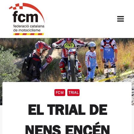
Vés
al
FCM
contingut
FCM
TRIAL
EL TRIAL DE
NENS ENCÉN