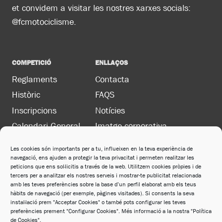
et convidem a visitar les nostres xarxes socials:
@fcmotociclisme.
COMPETICIÓ
ENLLAÇOS
Reglaments
Contacta
Històric
FAQS
Inscripcions
Notícies
Calendari General
Imatge corporativa
Les cookies són importants per a tu, influeixen en la teva experiència de
navegació, ens ajuden a protegir la teva privacitat i permeten realitzar les
LEGAL
peticions que ens sol·licitis a través de la web. Utilitzem cookies pròpies i de
Política de privacitat
tercers per a analitzar els nostres serveis i mostrar-te publicitat relacionada
amb les teves preferències sobre la base d’un perfil elaborat amb els teus
Política de cookies
hàbits de navegació (per exemple, pàgines visitades). Si consents la seva
instal·lació prem "Acceptar Cookies" o també pots configurar les teves
Avís legal
preferències prement "Configurar Cookies". Més informació a la nostra "Política
de Cookies".