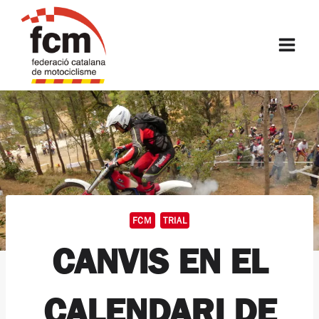
Vés
al
FCM
contingut
FCM
TRIAL
CANVIS EN EL
CALENDARI DE