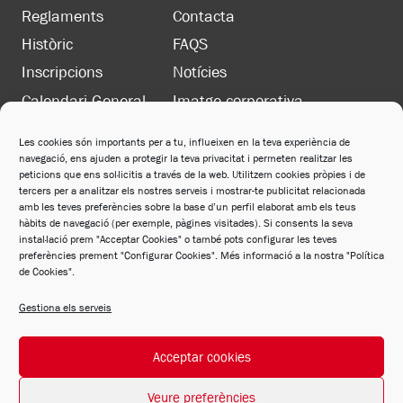
Reglaments
Contacta
Històric
FAQS
Inscripcions
Notícies
Calendari General
Imatge corporativa
Les cookies són importants per a tu, influeixen en la teva experiència de
navegació, ens ajuden a protegir la teva privacitat i permeten realitzar les
LEGAL
peticions que ens sol·licitis a través de la web. Utilitzem cookies pròpies i de
Política de privacitat
tercers per a analitzar els nostres serveis i mostrar-te publicitat relacionada
amb les teves preferències sobre la base d’un perfil elaborat amb els teus
Política de cookies
hàbits de navegació (per exemple, pàgines visitades). Si consents la seva
instal·lació prem "Acceptar Cookies" o també pots configurar les teves
Avís legal
preferències prement "Configurar Cookies". Més informació a la nostra "Política
de Cookies".
Política de xarxes socials
Gestiona els serveis
Acceptar cookies
© 2026 FCM Desarrollado por
Andrac Computing
y
Stelis Technologies
Veure preferències