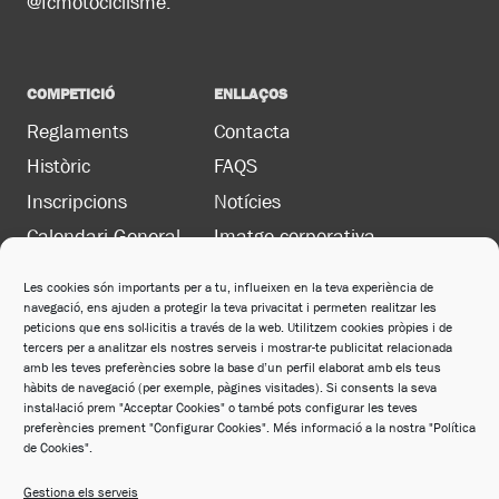
@fcmotociclisme.
COMPETICIÓ
ENLLAÇOS
Reglaments
Contacta
Històric
FAQS
Inscripcions
Notícies
Calendari General
Imatge corporativa
Les cookies són importants per a tu, influeixen en la teva experiència de
navegació, ens ajuden a protegir la teva privacitat i permeten realitzar les
LEGAL
peticions que ens sol·licitis a través de la web. Utilitzem cookies pròpies i de
Política de privacitat
tercers per a analitzar els nostres serveis i mostrar-te publicitat relacionada
amb les teves preferències sobre la base d’un perfil elaborat amb els teus
Política de cookies
hàbits de navegació (per exemple, pàgines visitades). Si consents la seva
instal·lació prem "Acceptar Cookies" o també pots configurar les teves
Avís legal
preferències prement "Configurar Cookies". Més informació a la nostra "Política
de Cookies".
Política de xarxes socials
Gestiona els serveis