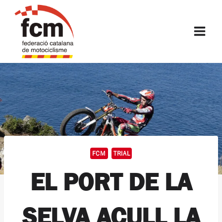
Vés
al
FCM
contingut
FCM
TRIAL
EL PORT DE LA
SELVA ACULL LA