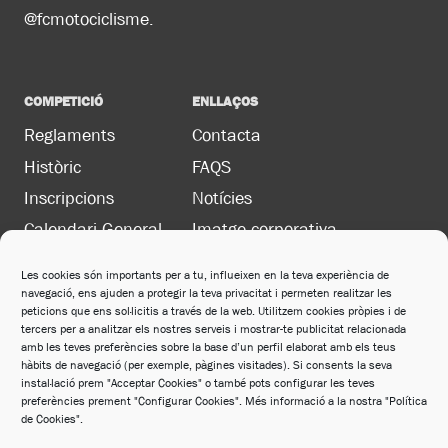
@fcmotociclisme.
COMPETICIÓ
ENLLAÇOS
Reglaments
Contacta
Històric
FAQS
Inscripcions
Notícies
Calendari General
Imatge corporativa
Les cookies són importants per a tu, influeixen en la teva experiència de
navegació, ens ajuden a protegir la teva privacitat i permeten realitzar les
LEGAL
peticions que ens sol·licitis a través de la web. Utilitzem cookies pròpies i de
Política de privacitat
tercers per a analitzar els nostres serveis i mostrar-te publicitat relacionada
amb les teves preferències sobre la base d’un perfil elaborat amb els teus
Política de cookies
hàbits de navegació (per exemple, pàgines visitades). Si consents la seva
instal·lació prem "Acceptar Cookies" o també pots configurar les teves
Avís legal
preferències prement "Configurar Cookies". Més informació a la nostra "Política
de Cookies".
Política de xarxes socials