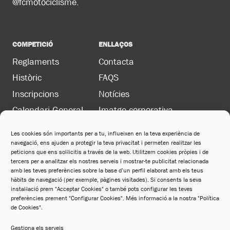
@fcmotociclisme.
COMPETICIÓ
ENLLAÇOS
Reglaments
Contacta
Històric
FAQS
Inscripcions
Notícies
Calendari General
Imatge corporativa
Les cookies són importants per a tu, influeixen en la teva experiència de
navegació, ens ajuden a protegir la teva privacitat i permeten realitzar les
LEGAL
peticions que ens sol·licitis a través de la web. Utilitzem cookies pròpies i de
Política de privacitat
tercers per a analitzar els nostres serveis i mostrar-te publicitat relacionada
amb les teves preferències sobre la base d’un perfil elaborat amb els teus
Política de cookies
hàbits de navegació (per exemple, pàgines visitades). Si consents la seva
instal·lació prem "Acceptar Cookies" o també pots configurar les teves
Avís legal
preferències prement "Configurar Cookies". Més informació a la nostra "Política
de Cookies".
Política de xarxes socials
Gestiona els serveis