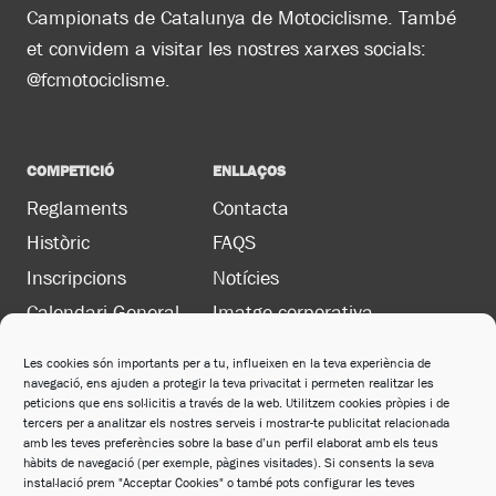
Campionats de Catalunya de Motociclisme. També
et convidem a visitar les nostres xarxes socials:
@fcmotociclisme.
COMPETICIÓ
ENLLAÇOS
Reglaments
Contacta
Històric
FAQS
Inscripcions
Notícies
Calendari General
Imatge corporativa
Les cookies són importants per a tu, influeixen en la teva experiència de
navegació, ens ajuden a protegir la teva privacitat i permeten realitzar les
LEGAL
peticions que ens sol·licitis a través de la web. Utilitzem cookies pròpies i de
Política de privacitat
tercers per a analitzar els nostres serveis i mostrar-te publicitat relacionada
amb les teves preferències sobre la base d’un perfil elaborat amb els teus
Política de cookies
hàbits de navegació (per exemple, pàgines visitades). Si consents la seva
instal·lació prem "Acceptar Cookies" o també pots configurar les teves
Avís legal