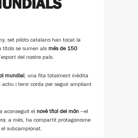
MUNDIALS
y, set pilots catalans han tocat la
u títols se sumen als
més de 150
’esport del nostre país.
tol mundial
, una fita totalment inèdita
 actiu i tenir corda per seguir ampliant
ha aconseguit el
novè títol del món
—el
era
, a més, ha compartit protagonisme
 el subcampionat.