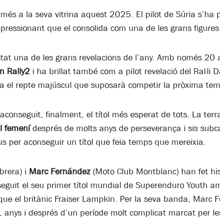
s més a la seva vitrina aquest 2025. El pilot de Súria s’ha
essionant que el consolida com una de les grans figures d
tat una de les grans revelacions de l’any. Amb només 20 a
en Rally2
i ha brillat també com a pilot revelació del Ral·li 
ra el repte majúscul que suposarà competir la pròxima tem
conseguit, finalment, el títol més esperat de tots. La terr
l femení
després de molts anys de perseverança i sis sub
us per aconseguir un títol que feia temps que mereixia.
brera) i
Marc Fernández
(Moto Club Montblanc) han fet hi
guit el seu primer títol mundial de Superenduro Youth am
 el britànic Fraiser Lampkin. Per la seva banda, Marc Fer
nys i després d’un període molt complicat marcat per les