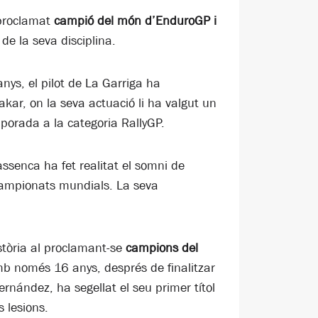
 proclamat
campió del món d’EnduroGP i
e la seva disciplina.
nys, el pilot de La Garriga ha
Dakar, on la seva actuació li ha valgut un
porada a la categoria RallyGP.
assenca ha fet realitat el somni de
campionats mundials. La seva
stòria al proclamant-se
campions del
b només 16 anys, després de finalitzar
nández, ha segellat el seu primer títol
 lesions.