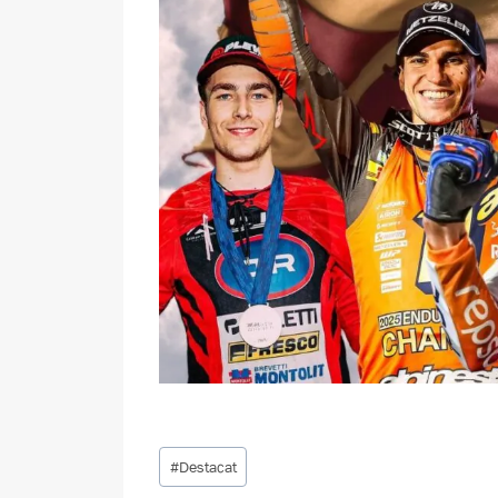
Etiquetes
#
Destacat
d'entrada