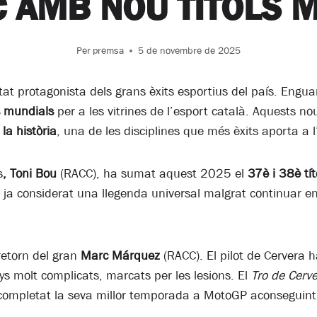
C AMB NOU TÍTOLS 
Per
premsa
5 de novembre de 2025
t protagonista dels grans èxits esportius del país. Enguan
s mundials
per a les vitrines de l’esport català. Aquests no
la història
, una de les disciplines que més èxits aporta a l
s
, Toni Bou
(RACC), ha sumat aquest 2025 el
37è i 38è tí
és ja considerat una llegenda universal malgrat continuar en
retorn del gran
Marc Márquez
(RACC). El pilot de Cervera 
 molt complicats, marcats per les lesions. El
Tro de Cerv
completat la seva millor temporada a MotoGP aconseguint