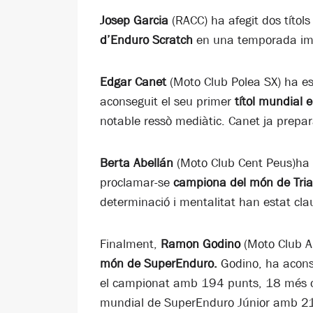
Josep Garcia
(RACC) ha afegit dos títol
d’Enduro Scratch
en una temporada impr
Edgar Canet
(Moto Club Polea SX) ha es
aconseguit el seu primer
títol mundial 
notable ressò mediàtic. Canet ja prepa
Berta Abellán
(Moto Club Cent Peus)ha a
proclamar-se
campiona del món de Tria
determinació i mentalitat han estat cla
Finalment,
Ramon Godino
(Moto Club A
món de SuperEnduro.
Godino, ha aconse
el campionat amb 194 punts, 18 més que
mundial de SuperEnduro Júnior amb 21 a