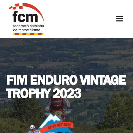
Vés
al
FCM
contingut
FIM ENDURO VINTAGE
TROPHY 2023