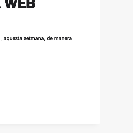
A WEB
M,
aquesta setmana, de manera