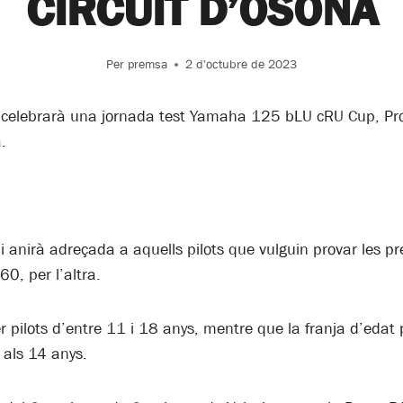
CIRCUIT D’OSONA
Per
premsa
2 d'octubre de 2023
e celebrarà una jornada test Yamaha 125 bLU cRU Cup, P
.
 i anirà adreçada a aquells pilots que vulguin provar les
0, per l’altra.
pilots d’entre 11 i 18 anys, mentre que la franja d’edat p
als 14 anys.