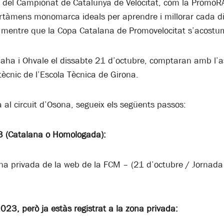
el Campionat de Catalunya de Velocitat, com la PromoRA
ertàmens monomarca ideals per aprendre i millorar cada d
; mentre que la Copa Catalana de Promovelocitat s’acostuma
amaha i Ohvale el dissabte 21 d’octubre, comptaran amb l
 tècnic de l’Escola Tècnica de Girona.
ta al circuit d’Osona, segueix els següents passos:
23 (Catalana o Homologada):
 zona privada de la web de la FCM – (21 d’octubre / Jorn
023, però ja estàs registrat a la zona privada: