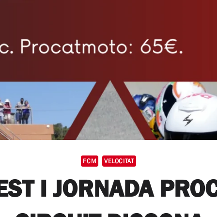
FCM
VELOCITAT
EST I JORNADA PRO