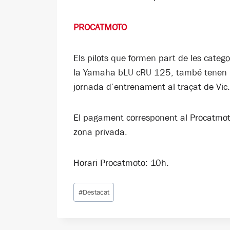
PROCATMOTO
Els pilots que formen part de les cate
la Yamaha bLU cRU 125, també tenen un
jornada d’entrenament al traçat de Vic.
El pagament corresponent al Procatmoto 
zona privada.
Horari Procatmoto: 10h.
Etiquetes
#
Destacat
d'entrada